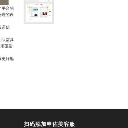
个平台的
合理的设
传递信
团队需具
市场覆盖
够更好地
扫码添加申佑美客服