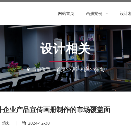
网站首页
画册案例
设计
设计案例
策划
印刷案例
印刷
设计相关
设计
当前位置：
首页
>>
设计相关
>>
策划
升企业产品宣传画册制作的市场覆盖面
策划
|
2024-12-30