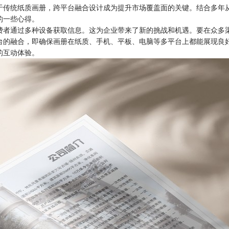
于传统纸质画册，跨平台融合设计成为提升市场覆盖面的关键。结合多年
的一些心得。
费者通过多种设备获取信息。这为企业带来了新的挑战和机遇。要在众多
台的融合，即确保画册在纸质、手机、平板、电脑等多平台上都能展现良
的互动体验。