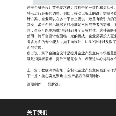
跨平台融合设计首先要求设计过程中的一致性和灵活性
特点进行必要的调整。例如，移动设备上的设计需要考
计方案，企业可以在多个平台上提供一致且有吸引力的
其次，多平台展示能够更好地满足不同消费者的需求。
息，企业可以更精准地接触到各个目标群体。这种策略
然而，跨平台设计也面临一定的挑战。企业需要投入更
备多方面的专业能力，如平面设计、UI/UX设计以及
面的扩展。
所以说，跨平台融合设计是提升企业产品宣传市场覆盖
满足消费者需求，提升市场竞争力。希望这些心得能在
上一篇：数据洞察市场：定制化企业产品宣传画册制作
下一篇：核心卖点聚焦·企业产品宣传画册制作
画册制作
品牌设计
关于我们