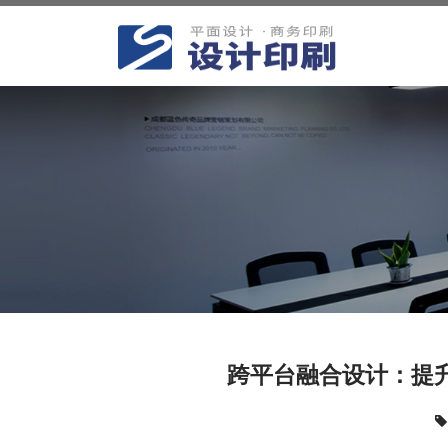
跨平台融合设计：提