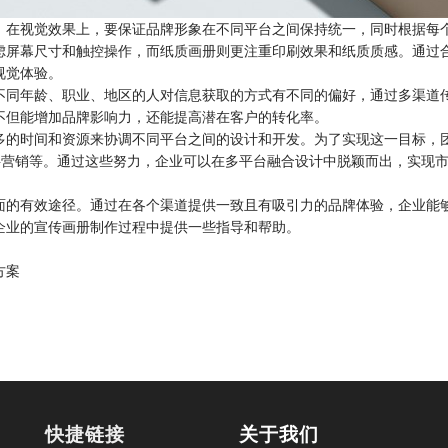
。在视觉效果上，要保证品牌形象在不同平台之间保持统一，同时根据每
虑屏幕尺寸和触控操作，而纸质画册则更注重印刷效果和纸质质感。通过
视觉体验。
不同年龄、职业、地区的人对信息获取的方式有不同的偏好，通过多渠道
不但能增加品牌影响力，还能提高潜在客户的转化率。
多的时间和资源来协调不同平台之间的设计和开发。为了实现这一目标，
数字营销等。通过这些努力，企业可以在多平台融合设计中脱颖而出，实现
面的有效途径。通过在各个渠道提供一致且有吸引力的品牌体验，企业能
企业的宣传
画册制作
过程中提供一些指导和帮助。
方案
快捷链接
关于我们