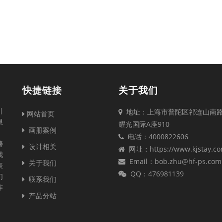
快捷链接
关于我们
引
地址：上海市普陀区祁连山南路2
网站首页
限
耀光国际A座910
画册案例
电话：4000822606
善
设计相关
网址：https://www.kjstay.c
我
Email：bob.zhu@hf-ps.com
关于我们
表
QQ：476981139
们
联系我们
作
产品分站