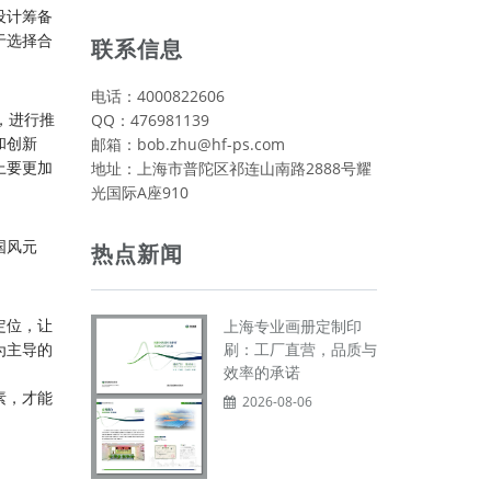
设计筹备
于选择合
联系信息
电话：4000822606
，进行推
QQ：476981139
和创新
邮箱：bob.zhu@hf-ps.com
上要更加
地址：上海市普陀区祁连山南路2888号耀
光国际A座910
国风元
热点新闻
定位，让
上海专业画册定制印
为主导的
刷：工厂直营，品质与
效率的承诺
素，才能
2026-08-06