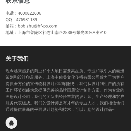
联系信息
电话：4000822606
QQ：476981139
邮箱：bob.zhu@hf-ps.com
地址：上海市普陀区祁连山南路2888号耀光国际A座910
关于我们
现今越来越多的商业和个人项目需要高品质、专业和吸引人的画册
策划和设计印刷服务。上海申佑美文化传播有限公司致力于为客户
提供全方位的宣传物料设计和印刷服务，我们从设计到生产的所有
工作环节都能为您提供完善的品牌画册设计制作方案。作为专业的
画册设计公司，我们的团队由经验丰富的设计师、生产经理和客户
服务代表组成。我们的设计师是有才华的专业人才，我们相信他们
通过提供最新的平面设计趋势和技术，可以让您的设计作品···