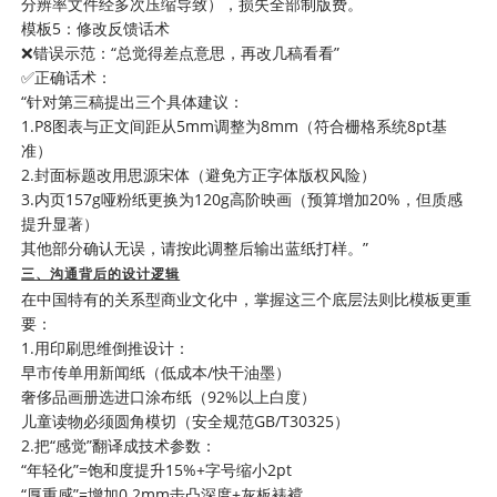
分辨率文件经多次压缩导致），损失全部制版费。
模板5：修改反馈话术
❌错误示范：“总觉得差点意思，再改几稿看看”
✅正确话术：
“针对第三稿提出三个具体建议：
1.P8图表与正文间距从5mm调整为8mm（符合栅格系统8pt基
准）
2.封面标题改用思源宋体（避免方正字体版权风险）
3.内页157g哑粉纸更换为120g高阶映画（预算增加20%，但质感
提升显著）
其他部分确认无误，请按此调整后输出蓝纸打样。”
三、沟通背后的设计逻辑
在中国特有的关系型商业文化中，掌握这三个底层法则比模板更重
要：
1.用印刷思维倒推设计：
早市传单用新闻纸（低成本/快干油墨）
奢侈品画册选进口涂布纸（92%以上白度）
儿童读物必须圆角模切（安全规范GB/T30325）
2.把“感觉”翻译成技术参数：
“年轻化”=饱和度提升15%+字号缩小2pt
“厚重感”=增加0.2mm击凸深度+灰板裱褙