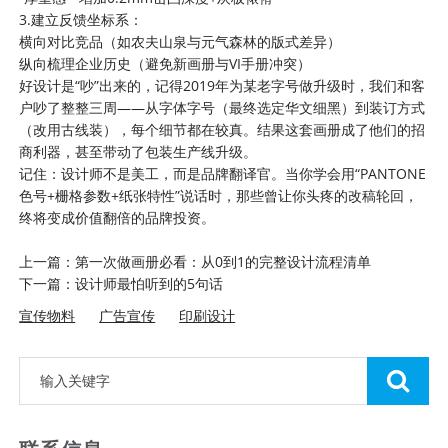
3.建立反馈坐标系：
横向对比竞品（如农夫山泉与元气森林的版式差异）
纵向梳理企业历史（避免新画册与VI手册冲突）
好设计是“吵”出来的，记得2019年为某老字号做升级时，我们和客
户吵了整整三周——从字体字号（最终选定华文细黑）到装订方式
（改用古线装），每个细节都在较真。结果这套
画册
成了他们的招
商利器，甚至带动了包装生产线升级。
记住：设计师不是美工，而是品牌翻译官。当你学会用“PANTONE
色号+栅格参数+纸张特性”说话时，那些曾让你头疼的改稿轮回，
终将变成价值翻倍的品牌投资。
上一篇：第一次做画册必看：从0到1的完整设计流程清单
下一篇：设计师最怕听到的5句话
宣传物料
广告宣传
印刷设计