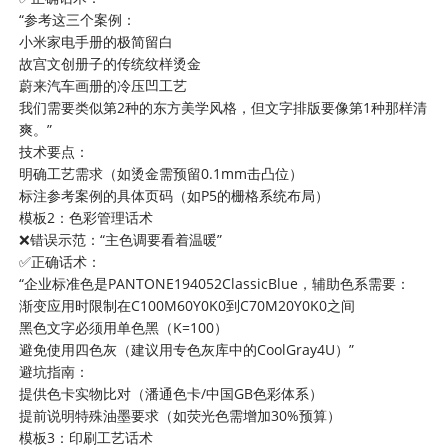
“参考这三个案例：
小米家电手册的极简留白
故宫文创册子的传统纹样烫金
蔚来汽车画册的冷压凹工艺
我们需要类似第2种的东方美学风格，但文字排版要像第1种那样清
爽。”
技术要点：
明确工艺需求（如烫金需预留0.1mm击凸位）
标注参考案例的具体页码（如P5的栅格系统布局）
模板2：色彩管理话术
❌错误示范：“主色调要看着温暖”
✅正确话术：
“企业标准色是PANTONE194052ClassicBlue，辅助色系需要：
渐变应用时限制在C100M60Y0K0到C70M20Y0K0之间
黑色文字必须用单色黑（K=100）
避免使用四色灰（建议用专色灰库中的CoolGray4U）”
避坑指南：
提供色卡实物比对（潘通色卡/中国GB色彩体系）
提前说明特殊油墨要求（如荧光色需增加30%预算）
模板3：印刷工艺话术