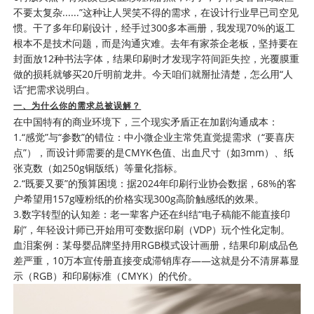
不要太复杂......”这种让人哭笑不得的需求，在设计行业早已司空见
惯。干了多年印刷设计，经手过300多本画册，我发现70%的返工
根本不是技术问题，而是沟通灾难。去年有家茶企老板，坚持要在
封面放12种书法字体，结果印刷时才发现字符间距失控，光覆膜重
做的损耗就够买20斤明前龙井。今天咱们就掰扯清楚，怎么用“人
话”把需求说明白。
一、为什么你的需求总被误解？
在中国特有的商业环境下，三个现实矛盾正在加剧沟通成本：
1.“感觉”与“参数”的错位：中小微企业主常凭直觉提需求（“要喜庆
点”），而设计师需要的是CMYK色值、出血尺寸（如3mm）、纸
张克数（如250g铜版纸）等量化指标。
2.“既要又要”的预算困境：据2024年印刷行业协会数据，68%的客
户希望用157g哑粉纸的价格实现300g高阶触感纸的效果。
3.数字转型的认知差：老一辈客户还在纠结“电子稿能不能直接印
刷”，年轻设计师已开始用可变数据印刷（VDP）玩个性化定制。
血泪案例：某母婴品牌坚持用RGB模式设计画册，结果印刷成品色
差严重，10万本宣传册直接变成滞销库存——这就是分不清屏幕显
示（RGB）和印刷标准（CMYK）的代价。