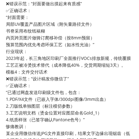
❌错误示范：“封面要做出摸起来有质感”
✅正确话术：
“封面需要：
局部UV覆盖产品图片区域（附矢量路径文件）
书脊采用布纹纸裱糊
内页跨页图片做骑订爬移补偿（按8mm预留）
预算范围内优先考虑环保工艺（如水性光油）”
行业现状：
2023年起，长三角地区印刷厂全面推行VOCs排放新规，传统覆膜
工艺正被冷烫技术替代（成本降低40%，交货周期缩短3天）。
模板4：文件交付话术
❌错误示范：“设计稿发你微信了”
✅正确话术：
“已通过网盘发送印刷级文件包，包含：
1.PDF/X4文件（已嵌入字体/300dpi图像/3mm出血）
2.刀版线单独图层（标注模切参数）
3.工艺说明文档（烫金位置对应图层命名Gold_1）
4.纸质样张（已签字确认Pantone色号）”
惨痛教训：
某企业用微信传送JPG文件直接印刷，结果文字边缘出现锯齿（低