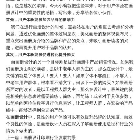
悟，也是越发的浓厚。今天小编就把这些年来，对于用户体验在
画
册设计
中的重要性的感悟，写出来，分享给各位小伙伴。
首先，用户体验能够加强品牌的影响力
我们在进行
画册设计
的时候，需要站在用户的角度去考虑和分析
问题。通过优化画册的整体逻辑层次，美化画册的整体视觉布局，
重点突出画册所介绍的品牌和产品的亮点，来吸引画册读者的兴
趣，进而提升用户对于品牌的认知。
其次，用户体验能够促进转化提升购买
而画册设计的另一个目标则是提升画册中产品销售情况。如果我
们画册所面对的读者，是以中老年人群为主的，那么在设计中，最
关键的就是字体要大！要大！要大！如果字体不够醒目，不够大，
中老年用户群体，根本看不清文字，何谈下一步的购买？如果画册
所面对的读者，是以工程师人群为主，那么在设计中，最关键的就
是相关的信息表述需要简练，简练，再简练！或者对于具体参数，
以简单的阿拉伯数字进行信息表述，让工程师人群，在繁杂的产品
线中，能够选择到合适的产品。
在
画册设计
中，良性的用户体验可以有效提升品牌的认知度。而这
个良性的体验，是画册设计人员在深入了解画册使用途径和行业的
情况下做出的。
上一篇：画册设计印刷行业发展前景