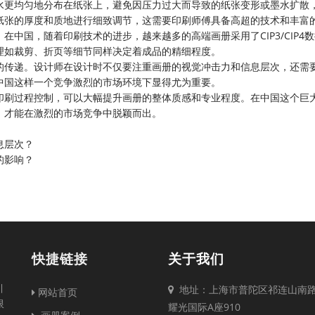
水更均匀地分布在纸张上，避免因压力过大而导致的纸张变形或墨水扩散
纸张的厚度和质地进行细致调节，这需要印刷师傅具备高超的技术和丰富
中国，随着印刷技术的进步，越来越多的高端画册采用了CIP3/CIP4
理如裁剪、折页等细节同样决定着成品的精细程度。
的传递。设计师在设计时不仅要注重画册的视觉冲击力和信息层次，还需
中国这样一个竞争激烈的市场环境下显得尤为重要。
印刷过程控制，可以大幅提升画册的整体质感和专业程度。在中国这个巨
，才能在激烈的市场竞争中脱颖而出。
息层次？
的影响？
快捷链接
关于我们
引
地址：上海市普陀区祁连山南路2
网站首页
限
耀光国际A座910