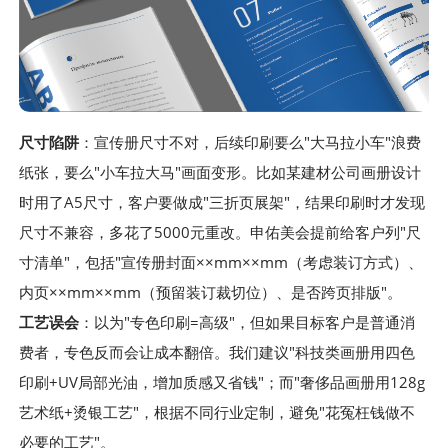
尺寸陷阱
：宣传册尺寸不对，后续印刷要么"大马拉小车"浪费
纸张，要么"小车拉大马"画面变形。比如某建材公司画册设计
时用了A5尺寸，客户要做成"三折页展架"，结果印刷时才发现
尺寸不兼容，多花了5000元重改。申佑美会提前给客户列"尺
寸清单"，包括"宣传册封面××mm××mm（考虑装订方式）、
内页××mm××mm（预留装订裁切位）、是否跨页排版"。
工艺误会
：以为"专色印刷=高级"，但如果目标客户是普通消
费者，专色反而会让成本翻倍。我们建议"科技类画册用四色
印刷+UV局部光油，增加质感又省钱"；而"奢侈品画册用128g
艺术纸+烫银工艺"，根据不同行业定制，避免"花冤枉钱做不
必要的工艺"。