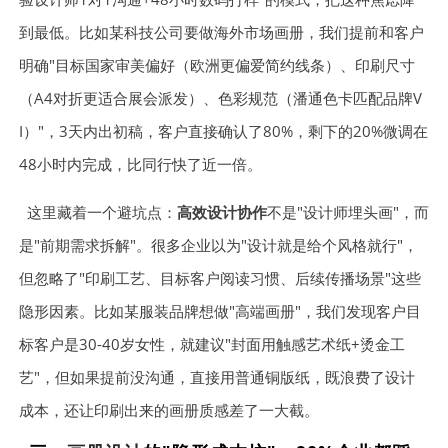
到最低。比如某科技公司要做海外市场画册，我们提前和客户
明确"目标国家审美偏好（欧洲更偏爱简约线条）、印刷尺寸
（A4对折更适合展会派发）、色彩规范（潘通色卡匹配品牌V
I）"，3天内出初稿，客户直接确认了80%，剩下的20%微调在
48小时内完成，比同行快了近一倍。
这里藏着一个避坑点：
高效设计协作
不是"设计师埋头画"，而
是"前期需求拆解"。很多企业以为"设计就是给个风格就行"，
但忽略了"印刷工艺、目标客户阅读习惯、后续传播场景"这些
隐形因素。比如某服装品牌想做"高端画册"，我们发现客户目
标客户是30-40岁女性，就建议"封面用触感艺术纸+烫金工
艺"，但如果提前没沟通，直接用普通铜版纸，既浪费了设计
成本，还让印刷出来的画册质感差了一大截。