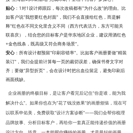
贴心
：1对1设计师跟踪，每次改稿都有"为什么改"的理由。比
如客户说"我想要红色封面"，我们不会直接给红色，而是解
释"红色在不同文化里含义不同（西方代表活力，东方可能关
联喜庆），结合您的目标客户是华东地区企业，建议用酒红色
+金色线条，既高级又符合商务场景"。
安心
：所有设计都预留"印刷容错率"。比如客户画册要做"精装
装订"，我们会提前计算每一页的裁切误差，确保书脊文字对
齐；要做"异型折页"，会在设计时把出血位留足，避免印刷后
画面残缺。
企业画册的终极目标，是让客户看完后记住"你是谁，能为我
解决什么"。如果你也在为"花了钱没效果"的画册烦恼，现在可
以联系申佑美，免费获取"设计方案诊断"——我们会帮你梳理
品牌故事、分析目标客户，再给你一套真正能传递价值的画册
设计方向。毕竟，一本能帮你赚钱的画册，才是最好的画册。