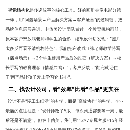
视觉结构化
是传递故事的核心工具。好的画册会像电影分镜
一样，用"问题场景→产品解决方案→客户证言"的逻辑链，把
品牌信息层层递进。申佑美设计团队做过一个教育机构画册，
原本客户想放满老师和学生的合影，结果设计后发现："照片
太多反而看不清机构特色"。我们把它改成"1张老师教学特写
（痛点场景）→3个学生使用产品后的改变（解决方案）→校
长手写的教育理念（情感共鸣）"，客户反馈："翻完就记住
了'用产品让孩子爱上学习'的核心"。
二、找设计公司，看"效率"比看"作品"更实在
设计不是"慢工出细活"的玄学，而是"高效协作"的科学。企业
最痛的点往往是："设计师改了5版，每次沟通都要等一周，最
后还是不满意"。但在申佑美，我们用"12×7专属客服+15年经
验设计师1对1沟通+48小时数码打样"的模式，把这种焦虑降