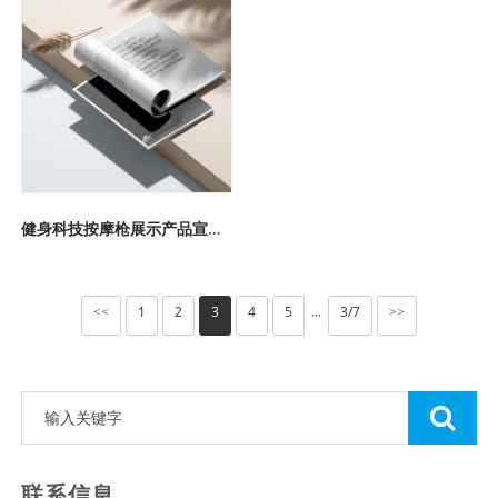
健身科技按摩枪展示产品宣传画册设计案例鉴赏
1
2
3
4
5
3/7
<<
>>
···
联系信息