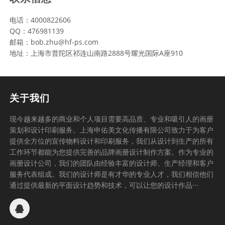
电话：4000822606
QQ：476981139
邮箱：bob.zhu@hf-ps.com
地址：上海市普陀区祁连山南路2888号耀光国际A座910
关于我们
现今越来越多的商业和个人项目需要高品质、专业和吸引人的画册
策划和设计印刷服务。上海申佑美文化传播有限公司致力于为客户
提供全方位的宣传物料设计和印刷服务，我们从设计到生产的所有
工作环节都能为您提供完善的品牌画册设计制作方案。作为专业的
画册设计公司，我们的团队由经验丰富的设计师、生产经理和客户
服务代表组成。我们的设计师是有才华的专业人才，我们相信他们
通过提供最新的平面设计趋势和技术，可以让您的设计作品···