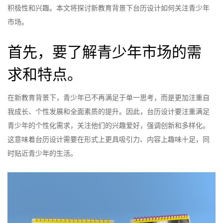
积极性和兴趣。本文将探讨新教育背景下台历设计如何关注青少年
市场。
首先，要了解青少年市场的需
求和特点。
在新教育背景下，青少年已不再满足于单一思考，而是更加注重自
我成长、个性发展和全面素质的提升。因此，台历设计要注重满足
青少年的个性化需求，关注他们的兴趣爱好，强调创新和多样化。
这意味着台历设计需要在形式上更具吸引力、内容上趣味十足，同
时贴近青少年的生活。