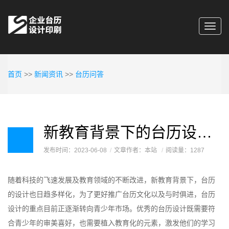
Toggl
navig
首页
>>
新闻资讯
>>
台历问答
新教育背景下的台历设计：关注青少年市场
发布时间：2023-06-08
文章作者：本站
阅读量：1287
随着科技的飞速发展及教育领域的不断改进，新教育背景下，台历
的设计也日趋多样化，为了更好推广台历文化以及与时俱进，台历
设计的重点目前正逐渐转向青少年市场。优秀的台历设计既需要符
合青少年的审美喜好，也需要植入教育化的元素，激发他们的学习