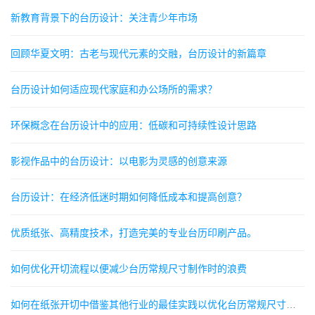
新教育背景下的台历设计：关注青少年市场
回顾华夏文明：古老与现代元素的交融，台历设计的新篇章
台历设计如何适应现代家庭和办公场所的需求？
环保概念在台历设计中的应用：低碳和可持续性设计思路
影视作品中的台历设计：以电影为灵感的创意来源
台历设计：在经济低迷时期如何降低成本和提高创意？
优质纸张、高精度技术，打造完美的专业台历印刷产品。
如何优化开切流程以便减少台历常规尺寸制作时的浪费
如何在纸张开切中借鉴其他行业的最佳实践以优化台历常规尺寸的制作效率