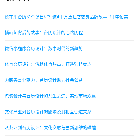
还在用台历简单记日程？这4个方法让它变身品牌故事书 | 申佑美指南
插画师背后的故事：台历设计的心路历程
微信小程序台历设计：数字时代的新趋势
体育台历设计：借助体育热点，打造独特卖点
为慈善事业献力：台历设计助力社会公益
包装设计与台历设计的共生之道：实现市场双赢
文化产业对台历设计的影响及其相互促进关系
从茶艺到台历设计：文化交融与创新思维的碰撞