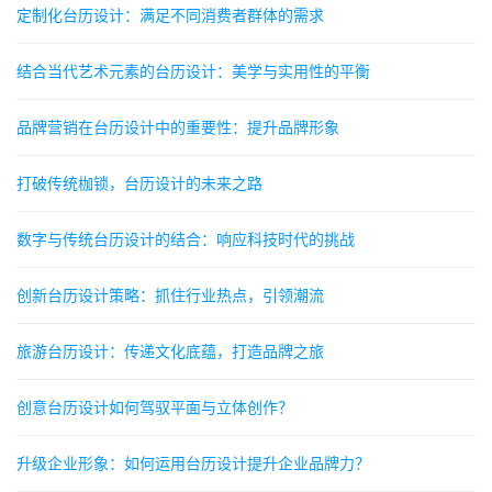
定制化台历设计：满足不同消费者群体的需求
结合当代艺术元素的台历设计：美学与实用性的平衡
品牌营销在台历设计中的重要性：提升品牌形象
打破传统枷锁，台历设计的未来之路
数字与传统台历设计的结合：响应科技时代的挑战
创新台历设计策略：抓住行业热点，引领潮流
旅游台历设计：传递文化底蕴，打造品牌之旅
创意台历设计如何驾驭平面与立体创作？
升级企业形象：如何运用台历设计提升企业品牌力？