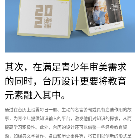
其次，在满足青少年审美需求
的同时，台历设计更要将教育
元素融入其中。
通过在台历上设置每日一题、生动的名言警句或具有启迪作用的故
事，为青少年提供知识输入的平台，激发他们对知识的探求，从而
提高学习积极性。此外，台历的设计还可以借鉴一些经典教育资
源，如经典文学著作、名画和历史事件等，将它们以创新的形式呈