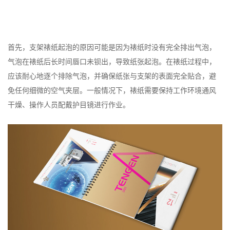
首先，支架裱纸起泡的原因可能是因为裱纸时没有完全排出气泡，
气泡在裱纸后长时间唇口未钡出，导致纸张起泡。在裱纸过程中，
应该耐心地逐个排除气泡，并确保纸张与支架的表面完全贴合，避
免任何细微的空气夹层。一般情况下，裱纸需要保持工作环境通风
干燥、操作人员配戴护目镜进行作业。