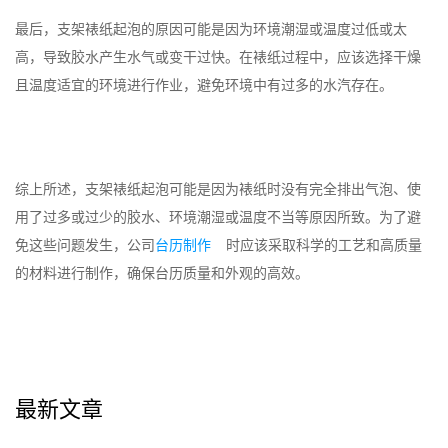
最后，支架裱纸起泡的原因可能是因为环境潮湿或温度过低或太
高，导致胶水产生水气或变干过快。在裱纸过程中，应该选择干燥
且温度适宜的环境进行作业，避免环境中有过多的水汽存在。
综上所述，支架裱纸起泡可能是因为裱纸时没有完全排出气泡、使
用了过多或过少的胶水、环境潮湿或温度不当等原因所致。为了避
免这些问题发生，公司
台历制作
时应该采取科学的工艺和高质量
的材料进行制作，确保台历质量和外观的高效。
最新文章