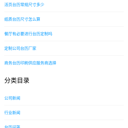
活页台历常规尺寸多少
纸质台历尺寸怎么算
餐厅有必要进行台历定制吗
定制公司台历厂家
商务台历印刷供应服务商选择
分类目录
公司新闻
行业新闻
台历问答