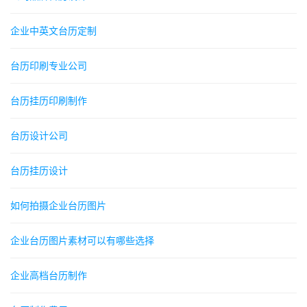
企业中英文台历定制
台历印刷专业公司
台历挂历印刷制作
台历设计公司
台历挂历设计
如何拍摄企业台历图片
企业台历图片素材可以有哪些选择
企业高档台历制作