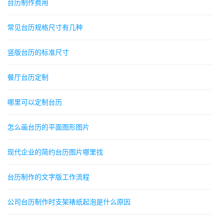
台历制作费用
常见台历规格尺寸有几种
竖版台历的标准尺寸
餐厅台历定制
哪里可以定制台历
怎么画台历的平面图形图片
现代企业的简约台历图片哪里找
台历制作的文字版工作流程
公司台历制作时支架裱纸起泡是什么原因