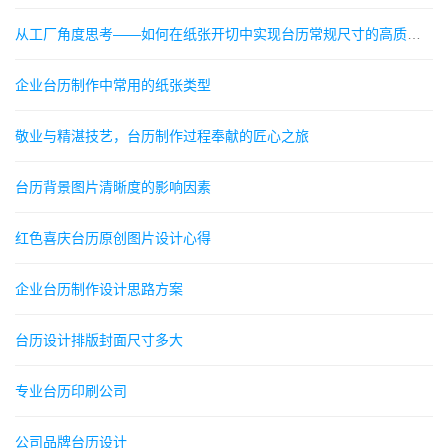
从工厂角度思考——如何在纸张开切中实现台历常规尺寸的高质量和低成本
企业台历制作中常用的纸张类型
敬业与精湛技艺，台历制作过程奉献的匠心之旅
台历背景图片清晰度的影响因素
红色喜庆台历原创图片设计心得
企业台历制作设计思路方案
台历设计排版封面尺寸多大
专业台历印刷公司
公司品牌台历设计