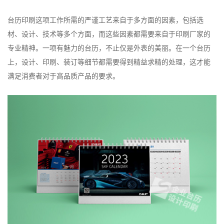
台历印刷这项工作所需的严谨工艺来自于多方面的因素，包括选
材、设计、技术等多个方面，而这些因素都需要来自于印刷厂家的
专业精神。一项有魅力的台历，不止仅是外表的美丽。在一个台历
上，设计、印刷、装订等细节都需要得到精益求精的处理，这才能
满足消费者对于高品质产品的要求。