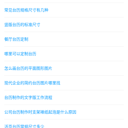
常见台历规格尺寸有几种
竖版台历的标准尺寸
餐厅台历定制
哪里可以定制台历
怎么画台历的平面图形图片
现代企业的简约台历图片哪里找
台历制作的文字版工作流程
公司台历制作时支架裱纸起泡是什么原因
活页台历常规尺寸多少