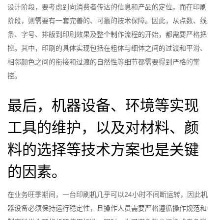
设计阶段，要考虑到向消费者传达的信息和产品的定位，而在印刷
阶段，则需要有一套完善的、可靠的技术保障。因此，从点数、线
条、字号、排版到印刷效果及整个制作流程的开始，都需要严格把
控。其中，印刷的具体实现包括在粗体与细体之间的过渡和平滑、
相邻颜色之间的衔接和过渡的自然性等细节都需要得到严格的掌
控。
最后，机器设备、环境等实现
工具的维护，以及对材料、颜
料的选择等技术方案也是关键
的因素。
在业务旺季期间，一台印刷机几乎可以24小时不间断运转，因此机
器设备必须保持运行稳定性，且操作人员需要严格遵循操作规范和