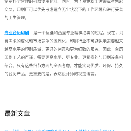
制定科学合理的机器使用标准。同时，为了避免粉尘污染或者色彩
交叉，印刷厂可以优先考虑建立无尘状况下的工作环境和进行妥善
的卫生管理。
专业台历印刷
是一个反刍和凸显专业精神必需的过程。现在，消
费需求的变化和市场竞争的激烈化，印刷行业不可避免地需要越来
越高水平的印刷质量、更好的创意和更为细致的服务。因此，台历
印刷工艺的严谨，需要更高水平、更专业、更紧密的与印刷设备相
结合。只有这些细节方面的全面考虑，才能实现优质、环保、持久
的台历产品，更重要的是，表达设计师的视觉语言。
最新文章