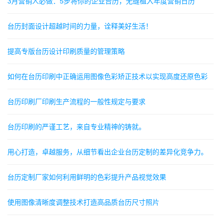
3月营销人必做：5步将你的企业台历，无缝植入年度营销日历
台历封面设计超越时间的力量，诠释美好生活！
提高专版台历设计印刷质量的管理策略
如何在台历印刷中正确运用图像色彩矫正技术以实现高度还原色彩
台历印刷厂印刷生产流程的一般性规定与要求
台历印刷的严谨工艺，来自专业精神的铸就。
用心打造，卓越服务，从细节看出企业台历定制的差异化竞争力。
台历定制厂家如何利用鲜明的色彩提升产品视觉效果
使用图像清晰度调整技术打造高品质台历尺寸照片