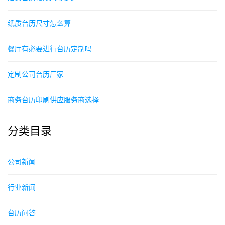
纸质台历尺寸怎么算
餐厅有必要进行台历定制吗
定制公司台历厂家
商务台历印刷供应服务商选择
分类目录
公司新闻
行业新闻
台历问答