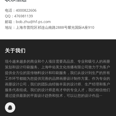
电话：4000822606
QQ：476981139
邮箱：bob.zhu@hf-ps.com
地址：上海市普陀区祁连山南路2888号耀光国际A座910
关于我们
现今越来越多的商业和个人项目需要高品质、专业和吸引人的画册
策划和设计印刷服务。上海申佑美文化传播有限公司致力于为客户
提供全方位的宣传物料设计和印刷服务，我们从设计到生产的所有
工作环节都能为您提供完善的品牌画册设计制作方案。作为专业的
画册设计公司，我们的团队由经验丰富的设计师、生产经理和客户
服务代表组成。我们的设计师是有才华的专业人才，我们相信他们
通过提供最新的平面设计趋势和技术，可以让您的设计作品···