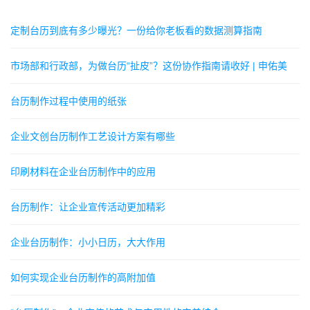
定制台历到底有多少曝光？一份给你老板看的数据测算指南
市场部和行政部，为做台历“扯皮”？这份协作指南请收好 | 申佑美
台历制作过程中使用的纸张
企业文创台历制作工艺设计方案有哪些
印刷材料在企业台历制作中的应用
台历制作：让企业宣传活动更加精彩
企业台历制作：小小日历，大大作用
如何实现企业台历制作的高附加值