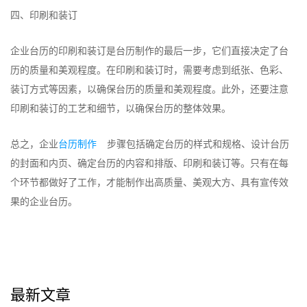
四、印刷和装订
企业台历的印刷和装订是台历制作的最后一步，它们直接决定了台
历的质量和美观程度。在印刷和装订时，需要考虑到纸张、色彩、
装订方式等因素，以确保台历的质量和美观程度。此外，还要注意
印刷和装订的工艺和细节，以确保台历的整体效果。
总之，企业
台历制作
步骤包括确定台历的样式和规格、设计台历
的封面和内页、确定台历的内容和排版、印刷和装订等。只有在每
个环节都做好了工作，才能制作出高质量、美观大方、具有宣传效
果的企业台历。
最新文章