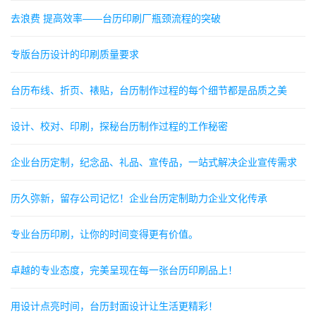
去浪费 提高效率——台历印刷厂瓶颈流程的突破
专版台历设计的印刷质量要求
台历布线、折页、裱贴，台历制作过程的每个细节都是品质之美
设计、校对、印刷，探秘台历制作过程的工作秘密
企业台历定制，纪念品、礼品、宣传品，一站式解决企业宣传需求
历久弥新，留存公司记忆！企业台历定制助力企业文化传承
专业台历印刷，让你的时间变得更有价值。
卓越的专业态度，完美呈现在每一张台历印刷品上！
用设计点亮时间，台历封面设计让生活更精彩！