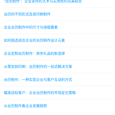
“台历制作”：企业宣传的艺术与实用性的完美结合
台历的不同形式及其印刷制作
企业台历制作中的尺寸与排版要素
如何挑选适合企业的台历制作设计元素
企业定制台历制作：商务礼品的新选择
从策划到印刷：台历制作的一站式解决方案
台历制作：一种实现企业与客户互动的方式
瞄准目标客户：企业台历制作的市场定位策略
从台历制作看企业发展趋势