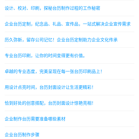
设计、校对、印刷，探秘台历制作过程的工作秘密
企业台历定制，纪念品、礼品、宣传品，一站式解决企业宣传需求
历久弥新，留存公司记忆！企业台历定制助力企业文化传承
专业台历印刷，让你的时间变得更有价值。
卓越的专业态度，完美呈现在每一张台历印刷品上！
用设计点亮时间，台历封面设计让生活更精彩！
恰到好处的创意搭配，台历封面设计惊艳亮相！
企业制作台历需要准备哪些素材
企业台历制作步骤