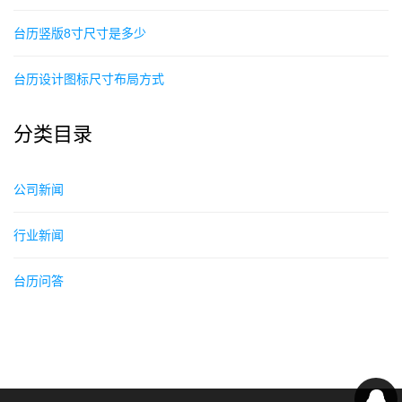
台历竖版8寸尺寸是多少
台历设计图标尺寸布局方式
分类目录
公司新闻
行业新闻
台历问答