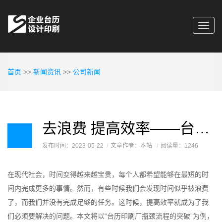
Toggl
navig
首页
>>
新闻资讯
>>
公司新闻
去浪费 提高效率——台历印刷厂瓶颈流程的突破
发布时间：2023-05-22
文章作者：本站
阅读量：1246
在现代社会，时间变得越来越宝贵，每个人都希望能够在最短的时
间内完成更多的事情。然而，有些时候我们会发现时间似乎被浪费
了，而我们并没有完成足够的任务。这时候，提高效率就成为了我
们必须要解决的问题。本文将以“台历印刷厂瓶颈流程的突破”为例，