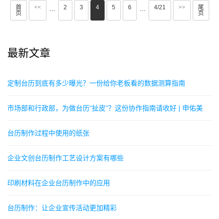
首
<<
2
3
4
5
6
4/21
>>
尾
···
···
页
页
最新文章
定制台历到底有多少曝光？一份给你老板看的数据测算指南
市场部和行政部，为做台历“扯皮”？这份协作指南请收好 | 申佑美
台历制作过程中使用的纸张
企业文创台历制作工艺设计方案有哪些
印刷材料在企业台历制作中的应用
台历制作：让企业宣传活动更加精彩