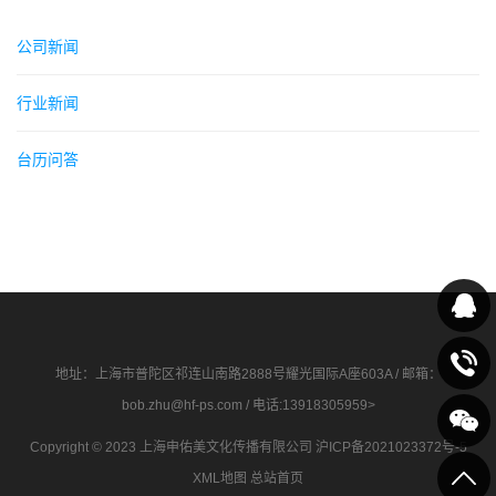
公司新闻
行业新闻
台历问答
地址：上海市普陀区祁连山南路2888号耀光国际A座603A / 邮箱：
bob.zhu@hf-ps.com / 电话:
13918305959>
Copyright © 2023 上海申佑美文化传播有限公司
沪ICP备2021023372号-5
XML地图
总站首页